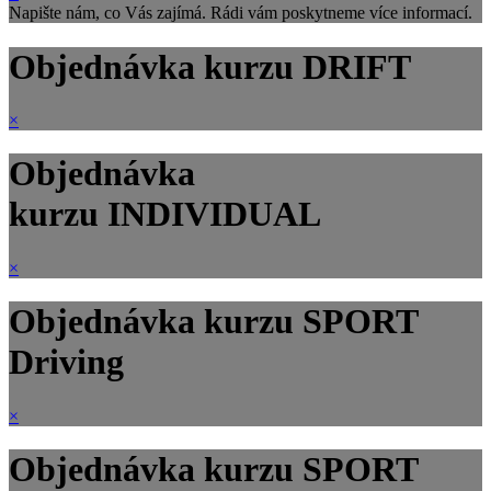
Napište nám, co Vás zajímá. Rádi vám poskytneme více informací.
Objednávka kurzu DRIFT
×
Objednávka
kurzu INDIVIDUAL
×
Objednávka kurzu SPORT
Driving
×
Objednávka kurzu SPORT