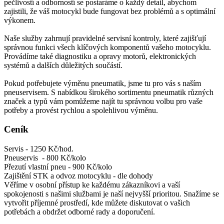
pečlivostí a odborností se postaráme o každý detail, abychom
zajistili, že váš motocykl bude fungovat bez problémů a s optimální
výkonem.
Naše služby zahrnují pravidelné servisní kontroly, které zajišťují
správnou funkci všech klíčových komponentů vašeho motocyklu.
Provádíme také diagnostiku a opravy motorů, elektronických
systémů a dalších důležitých součástí.
Pokud potřebujete výměnu pneumatik, jsme tu pro vás s naším
pneuservisem. S nabídkou širokého sortimentu pneumatik různých
značek a typů vám pomůžeme najít tu správnou volbu pro vaše
potřeby a provést rychlou a spolehlivou výměnu.
Ceník
Servis - 1250 Kč/hod.
Pneuservis - 800 Kč/kolo
Přezutí vlastní pneu - 900 Kč/kolo
Zajištění STK a odvoz motocyklu - dle dohody
Věříme v osobní přístup ke každému zákazníkovi a vaší
spokojenosti s našimi službami je naší nejvyšší prioritou. Snažíme se
vytvořit příjemné prostředí, kde můžete diskutovat o vašich
potřebách a obdržet odborné rady a doporučení.