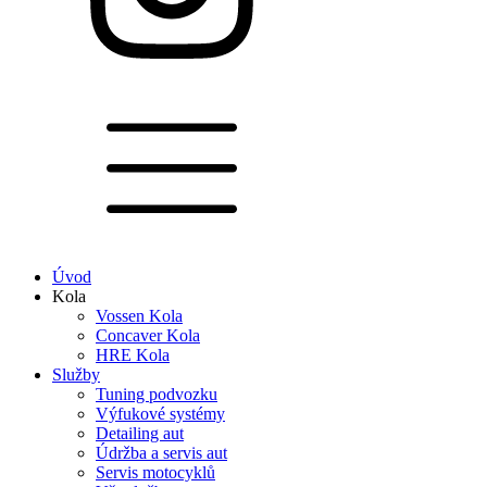
Úvod
Kola
Vossen Kola
Concaver Kola
HRE Kola
Služby
Tuning podvozku
Výfukové systémy
Detailing aut
Údržba a servis aut
Servis motocyklů